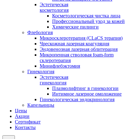
Эстетическая
косметология
Косметологическая чистка лица
Профессиональный уход за кожей
Химические пилинги
Флебология
Микросклеротерапия (CLaCS терапия)
Чрескожная лазерная коагуляция
Эндовенозная лазерная облитерация
Микропенная стволовая foam-form
склеротерапия
Минифлебэктомия
Гинекология
Эстетическая
гинекология
Плазмолифтинг в гинекологии
Интимное лазерное омоложение
Гинекологическая эндокринология
Капельницы
Цены
Акции
Сертификат
Контакты