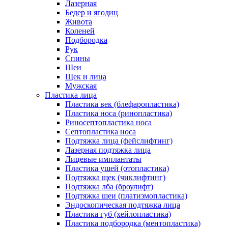
Лазерная
Бедер и ягодиц
Живота
Коленей
Подбородка
Рук
Спины
Шеи
Щек и лица
Мужская
Пластика лица
Пластика век (блефаропластика)
Пластика носа (ринопластика)
Риносептопластика носа
Септопластика носа
Подтяжка лица (фейслифтинг)
Лазерная подтяжка лица
Лицевые имплантаты
Пластика ушей (отопластика)
Подтяжка щек (чиклифтинг)
Подтяжка лба (броулифт)
Подтяжка шеи (платизмопластика)
Эндоскопическая подтяжка лица
Пластика губ (хейлопластика)
Пластика подбородка (ментопластика)