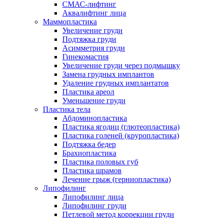
СМАС-лифтинг
Аквалифтинг лица
Маммопластика
Увеличение груди
Подтяжка груди
Асимметрия груди
Гинекомастия
Увеличение груди через подмышку
Замена грудных имплантов
Удаление грудных имплантатов
Пластика ареол
Уменьшение груди
Пластика тела
Абдоминопластика
Пластика ягодиц (глютеопластика)
Пластика голеней (круропластика)
Подтяжка бедер
Брахиопластика
Пластика половых губ
Пластика шрамов
Лечение грыж (герниопластика)
Липофилинг
Липофилинг лица
Липофилинг груди
Петлевой метод коррекции груди