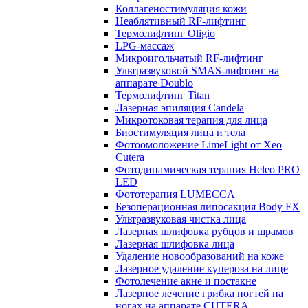
Коллагеностимуляция кожи
Неаблятивный RF-лифтинг
Термолифтинг Oligio
LPG-массаж
Микроигольчатый RF-лифтинг
Ультразвуковой SMAS-лифтинг на
аппарате Doublo
Термолифтинг Titan
Лазерная эпиляция Сandela
Микротоковая терапия для лица
Биостимуляция лица и тела
Фотоомоложение LimeLight от Xeo
Cutera
Фотодинамическая терапия Heleo PRO
LED
Фототерапия LUMECCA
Безоперационная липосакция Body FX
Ультразвуковая чистка лица
Лазерная шлифовка рубцов и шрамов
Лазерная шлифовка лица
Удаление новообразований на коже
Лазерное удаление купероза на лице
Фотолечение акне и постакне
Лазерное лечение грибка ногтей на
ногах на аппарате CUTERA