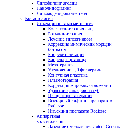
Липофилинг ягодиц
Нанолипофилинг
Липомоделирование тела
Косметология
Инъекционная косметология
Коллагенотерапия лица
Ботулинотерапия
Лечение гипергидроза
Коррекция мимических морщин
ботоксом
Биоревитализация
Биорепарация лица
Мезотерапия
Увеличение губ филлерами
Контурная пластика
Плазмотерапия
Коррекция жировых отложений
Удаление филлеров из губ
Плацентарная терапия
Векторный лифтинг препаратом
Radiesse
Инъекции препарата Radiesse
Аппаратная
косметология
Лазерное омоложение Cutera Genesis