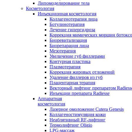
Липомоделирование тела
Косметология
Инъекционная косметология
Коллагенотерапия лица
Ботулинотерапия
Лечение гипергидроза
Коррекция мимических морщин ботокс
Биоревитализация
Биорепарация лица
Мезотерапия
Увеличение губ филлерами
Контурная пластика
Плазмотерапия
Коррекция жировых отложений
Удаление филлеров из губ
Плацентарная терапия
Векторный лифтинг препаратом Radiess
Инъекции препарата Radiesse
Аппаратная
косметология
Лазерное омоложение Cutera Genesis
Коллагеностимуляция кожи
Неаблятивный RF-лифтинг
Термолифтинг Oligio
LPG-массаж