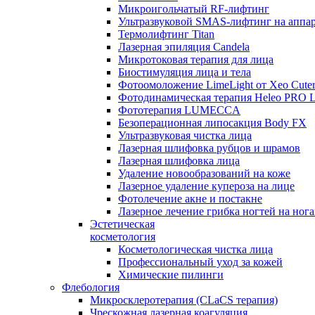
Микроигольчатый RF-лифтинг
Ультразвуковой SMAS-лифтинг на аппар
Термолифтинг Titan
Лазерная эпиляция Сandela
Микротоковая терапия для лица
Биостимуляция лица и тела
Фотоомоложение LimeLight от Xeo Cute
Фотодинамическая терапия Heleo PRO 
Фототерапия LUMECCA
Безоперационная липосакция Body FX
Ультразвуковая чистка лица
Лазерная шлифовка рубцов и шрамов
Лазерная шлифовка лица
Удаление новообразований на коже
Лазерное удаление купероза на лице
Фотолечение акне и постакне
Лазерное лечение грибка ногтей на но
Эстетическая
косметология
Косметологическая чистка лица
Профессиональный уход за кожей
Химические пилинги
Флебология
Микросклеротерапия (CLaCS терапия)
Чрескожная лазерная коагуляция