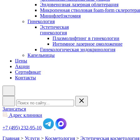
Эндовенозная лазерная облитерация
Микропенная стволовая foam-form склеротера
Минифлебэктомия
Гинекология
Эстетическая
гинекология
Плазмолифтинг в гинекологии
Интимное лазерное омоложение
Гинекологическая эндокринология
Капельницы
Цены
Акции
Сертификат
Контакты
Записаться
Адрес клиники
+7 (495) 232-95-10
Главная
>
Услуги
>
Косметология
>
Эстетическая косметология