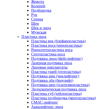
Живота
Коленей
Подбородка
Рук
Спины
Шеи
Щек и лица
Мужская
Пластика лица
Пластика век (блефаропластика)
Пластика носа (ринопластика)
Риносептопластика носа
Септопластика носа
Подтяжка лица (фейслифтинг)
Лазерная подтяжка лица
Лицевые имплантаты
Пластика ушей (отопластика)
Подтяжка щек (чиклифтинг)
Подтяжка лба (броулифт)
Подтяжка шеи (платизмопластика)
Эндоскопическая подтяжка лица
Пластика губ (хейлопластика)
Пластика подбородка (ментопластика)
СМАС-лифтинг
Аквалифтинг лица