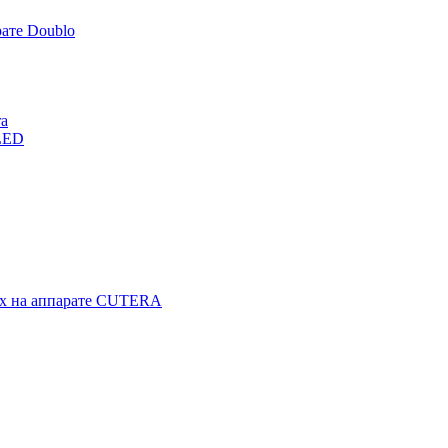
ате Doublo
ra
LED
гах на аппарате CUTERA