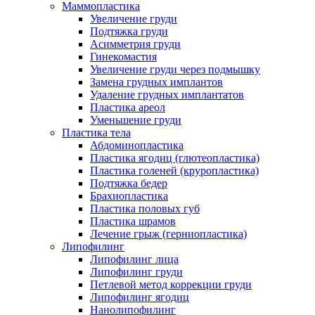
Маммопластика
Увеличение груди
Подтяжка груди
Асимметрия груди
Гинекомастия
Увеличение груди через подмышку
Замена грудных имплантов
Удаление грудных имплантатов
Пластика ареол
Уменьшение груди
Пластика тела
Абдоминопластика
Пластика ягодиц (глютеопластика)
Пластика голеней (круропластика)
Подтяжка бедер
Брахиопластика
Пластика половых губ
Пластика шрамов
Лечение грыж (герниопластика)
Липофилинг
Липофилинг лица
Липофилинг груди
Петлевой метод коррекции груди
Липофилинг ягодиц
Нанолипофилинг