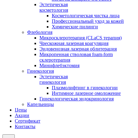
Эстетическая
косметология
Косметологическая чистка лица
Профессиональный уход за кожей
Химические пилинги
Флебология
Микросклеротерапия (CLaCS терапия)
Чрескожная лазерная коагуляция
Эндовенозная лазерная облитерация
Микропенная стволовая foam-form
склеротерапия
Минифлебэктомия
Гинекология
Эстетическая
гинекология
Плазмолифтинг в гинекологии
Интимное лазерное омоложение
Гинекологическая эндокринология
Капельницы
Цены
Акции
Сертификат
Контакты