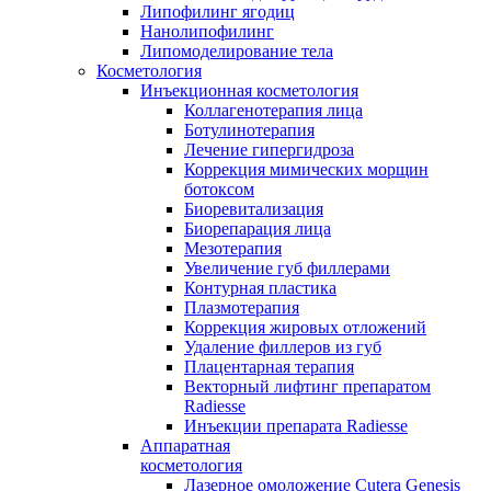
Липофилинг ягодиц
Нанолипофилинг
Липомоделирование тела
Косметология
Инъекционная косметология
Коллагенотерапия лица
Ботулинотерапия
Лечение гипергидроза
Коррекция мимических морщин
ботоксом
Биоревитализация
Биорепарация лица
Мезотерапия
Увеличение губ филлерами
Контурная пластика
Плазмотерапия
Коррекция жировых отложений
Удаление филлеров из губ
Плацентарная терапия
Векторный лифтинг препаратом
Radiesse
Инъекции препарата Radiesse
Аппаратная
косметология
Лазерное омоложение Cutera Genesis