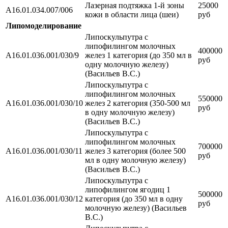
Лазерная подтяжка 1-й зоны
25000
A16.01.034.007/006
кожи в области лица (шеи)
руб
Липомоделирование
Липоскульпутра с
липофилингом молочных
400000
А16.01.036.001/030/9
желез 1 категория (до 350 мл в
руб
одну молочную железу)
(Васильев В.С.)
Липоскульпутра с
липофилингом молочных
550000
А16.01.036.001/030/10
желез 2 категория (350-500 мл
руб
в одну молочную железу)
(Васильев В.С.)
Липоскульпутра с
липофилингом молочных
700000
А16.01.036.001/030/11
желез 3 категория (более 500
руб
мл в одну молочную железу)
(Васильев В.С.)
Липоскульпутра с
липофилингом ягодиц 1
500000
А16.01.036.001/030/12
категория (до 350 мл в одну
руб
молочную железу) (Васильев
В.С.)