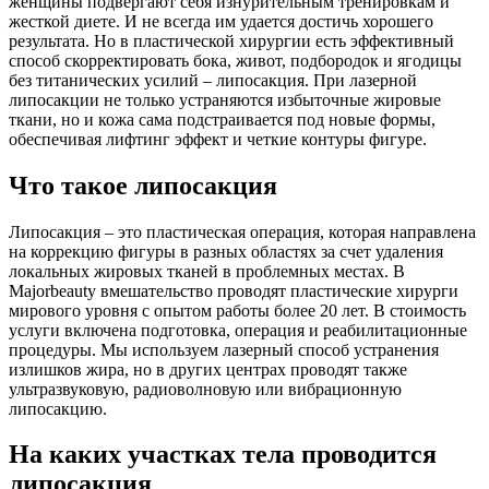
женщины подвергают себя изнурительным тренировкам и
жесткой диете. И не всегда им удается достичь хорошего
результата. Но в пластической хирургии есть эффективный
способ скорректировать бока, живот, подбородок и ягодицы
без титанических усилий – липосакция. При лазерной
липосакции не только устраняются избыточные жировые
ткани, но и кожа сама подстраивается под новые формы,
обеспечивая лифтинг эффект и четкие контуры фигуре.
Что такое липосакция
Липосакция – это пластическая операция, которая направлена
на коррекцию фигуры в разных областях за счет удаления
локальных жировых тканей в проблемных местах. В
Majorbeauty вмешательство проводят пластические хирурги
мирового уровня с опытом работы более 20 лет. В стоимость
услуги включена подготовка, операция и реабилитационные
процедуры. Мы используем лазерный способ устранения
излишков жира, но в других центрах проводят также
ультразвуковую, радиоволновую или вибрационную
липосакцию.
На каких участках тела проводится
липосакция