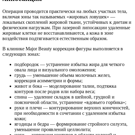
Операция проводится практически на любых участках тела,
включая зоны так называемых «жировых ловушек» —
локальных скоплений жировой ткани, устойчивых к диетам и
физическим нагрузкам. При лазерной липосакции удаленные
жировые клетки не восстанавливаются, а кожа в зоне
воздействия подтягивается естественным образом.
В клинике Major Beauty коррекция фигуры выполняется в
следующих зонах:
подбородок — устранение избытка жира для четкого
овала лица и визуального омоложения;
грудь — уменьшение объема молочных желез,
коррекция асимметрии и формы;
живот и бока — моделирование талии, подтяжка
контуров после родов или набора веса;
спина — удаление складок в шейной, грудной и
поясничной области, устранение «вдовьего горбика»;
руки и плечи — контурирование верхних конечностей,
при необходимости в сочетании с удалением избытка
кожи;
ягодицы и бедра — формирование стройного силуэта,
уменьшение проявлений целлюлита;
ноги — коррекция контуров в области коленей и