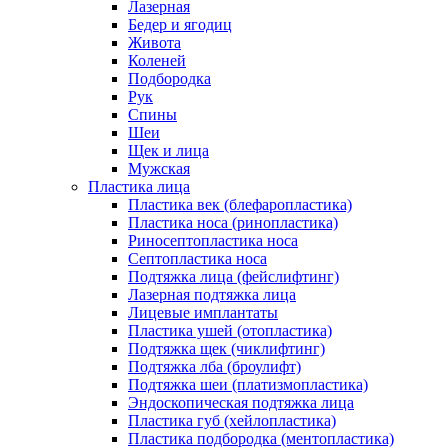
Лазерная
Бедер и ягодиц
Живота
Коленей
Подбородка
Рук
Спины
Шеи
Щек и лица
Мужская
Пластика лица
Пластика век (блефаропластика)
Пластика носа (ринопластика)
Риносептопластика носа
Септопластика носа
Подтяжка лица (фейслифтинг)
Лазерная подтяжка лица
Лицевые имплантаты
Пластика ушей (отопластика)
Подтяжка щек (чиклифтинг)
Подтяжка лба (броулифт)
Подтяжка шеи (платизмопластика)
Эндоскопическая подтяжка лица
Пластика губ (хейлопластика)
Пластика подбородка (ментопластика)