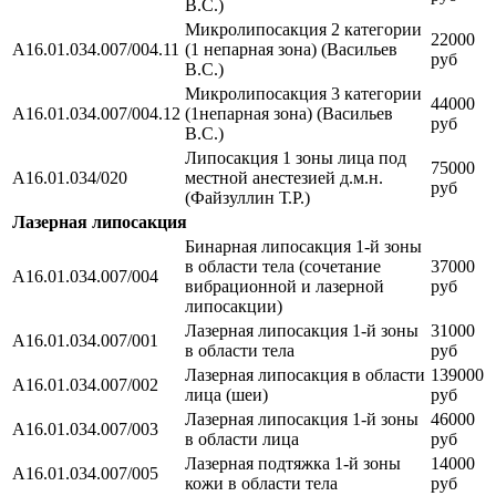
В.С.)
Микролипосакция 2 категории
22000
A16.01.034.007/004.11
(1 непарная зона) (Васильев
руб
В.С.)
Микролипосакция 3 категории
44000
A16.01.034.007/004.12
(1непарная зона) (Васильев
руб
В.С.)
Липосакция 1 зоны лица под
75000
A16.01.034/020
местной анестезией д.м.н.
руб
(Файзуллин Т.Р.)
Лазерная липосакция
Бинарная липосакция 1-й зоны
в области тела (сочетание
37000
A16.01.034.007/004
вибрационной и лазерной
руб
липосакции)
Лазерная липосакция 1-й зоны
31000
A16.01.034.007/001
в области тела
руб
Лазерная липосакция в области
139000
A16.01.034.007/002
лица (шеи)
руб
Лазерная липосакция 1-й зоны
46000
A16.01.034.007/003
в области лица
руб
Лазерная подтяжка 1-й зоны
14000
A16.01.034.007/005
кожи в области тела
руб