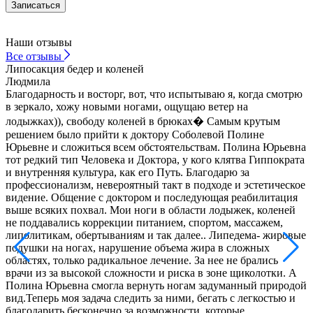
Наши отзывы
Все
отзывы
Липосакция бедер и коленей
Л
Людмила
С
Благодарность и восторг, вот, что испытываю я, когда смотрю
о
в зеркало, хожу новыми ногами, ощущаю ветер на
П
м
лодыжках)), свободу коленей в брюках� Самым крутым
г
решением было прийти к доктору Соболевой Полине
э
Юрьевне и сложиться всем обстоятельствам. Полина Юрьевна
м
тот редкий тип Человека и Доктора, у кого клятва Гиппократа
п
и внутренняя культура, как его Путь. Благодарю за
п
профессионализм, невероятный такт в подходе и эстетическое
в
видение. Общение с доктором и последующая реабилитация
п
выше всяких похвал. Мои ноги в области лодыжек, коленей
р
не поддавались коррекции питанием, спортом, массажем,
липолитикам, обертываниям и так далее.. Липедема- жировые
подушки на ногах, нарушение объема жира в сложных
областях, только радикальное лечение. За нее не брались
врачи из за высокой сложности и риска в зоне щиколотки. А
Полина Юрьевна смогла вернуть ногам задуманный природой
вид.Теперь моя задача следить за ними, бегать с легкостью и
благодарить бесконечно за возможности, которые