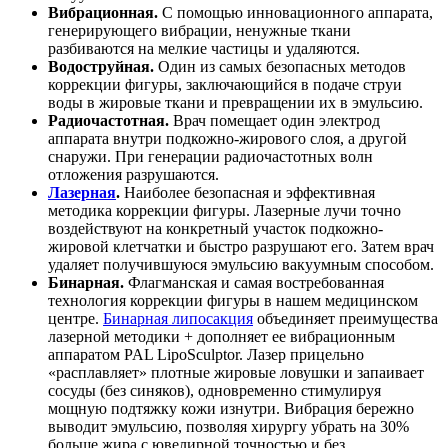
Вибрационная.
С помощью инновационного аппарата,
генерирующего вибрации, ненужные ткани
разбиваются на мелкие частицы и удаляются.
Водоструйная.
Один из самых безопасных методов
коррекции фигуры, заключающийся в подаче струи
воды в жировые ткани и превращении их в эмульсию.
Радиочастотная.
Врач помещает один электрод
аппарата внутри подкожно-жирового слоя, а другой
снаружи. При генерации радиочастотных волн
отложения разрушаются.
Лазерная
.
Наиболее безопасная и эффективная
методика коррекции фигуры. Лазерные лучи точно
воздействуют на конкретный участок подкожно-
жировой клетчатки и быстро разрушают его. Затем врач
удаляет получившуюся эмульсию вакуумным способом.
Бинарная.
Флагманская и самая востребованная
технология коррекции фигуры в нашем медицинском
центре.
Бинарная липосакция
объединяет преимущества
лазерной методики + дополняет ее вибрационным
аппаратом PAL LipoSculptor. Лазер прицельно
«расплавляет» плотные жировые ловушки и запаивает
сосуды (без синяков), одновременно стимулируя
мощную подтяжку кожи изнутри. Вибрация бережно
выводит эмульсию, позволяя хирургу убрать на 30%
больше жира с ювелирной точностью и без