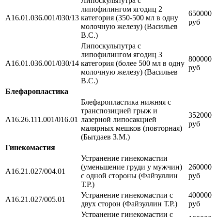
Липоскульпутра с
липофилингом ягодиц 2
650000
А16.01.036.001/030/13
категория (350-500 мл в одну
руб
молочную железу) (Васильев
В.С.)
Липоскульпутра с
липофилингом ягодиц 3
800000
А16.01.036.001/030/14
категория (более 500 мл в одну
руб
молочную железу) (Васильев
В.С.)
Блефаропластика
Блефаропластика нижняя с
транспозицией грыж и
352000
А16.26.111.001/016.01
лазерной липосакцией
руб
малярных мешков (повторная)
(Бытдаев З.М.)
Гинекомастия
Устранение гинекомастии
(уменьшение груди у мужчин)
260000
A16.21.027/004.01
с одной стороны (Файзуллин
руб
Т.Р.)
Устранение гинекомастии с
400000
A16.21.027/005.01
двух сторон (Файзуллин Т.Р.)
руб
Устранение гинекомастии с