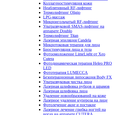
Коллагеностимуляция кожи
Неаблятивный RF-лифтинг
Термолифтинг Oligio
LPG-массаж
Микроигольчатый RF-лифтинг
Ультразвуковой SMAS-лифтинг на
аппарате Doublo
Термолифтинг Titan
Лазерная эпиляция Сandela
Микротоковая терапия для лица
Биостимуляция лица и тела
Фотоомоложение LimeLight от Xeo
Cutera
Фотодинамическая терапия Heleo PRO
LED
Фототерапия LUMECCA
Безоперационная липосакция Body FX
Ультразвуковая чистка лица
Лазерная шлифовка рубцов и шрамов
Лазерная шлифовка лица
Удаление новообразований на коже
Лазерное удаление купероза на лице
Фотолечение акне и постакне
Лазерное лечение грибка ногтей на
ногах на аппарате CUTERA