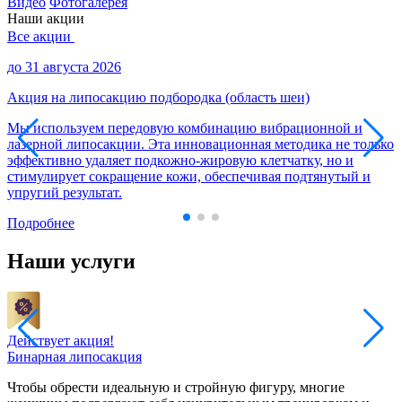
Видео
Фотогалерея
Наши акции
Все
акции
до 31 августа 2026
д
Акция на липосакцию подбородка (область шеи)
П
Мы используем передовую комбинацию вибрационной и
лазерной липосакции. Эта инновационная методика не только
В
эффективно удаляет подкожно-жировую клетчатку, но и
у
стимулирует сокращение кожи, обеспечивая подтянутый и
п
упругий результат.
ж
Подробнее
Наши услуги
Л
Действует акция!
Бинарная липосакция
Чтобы обрести идеальную и стройную фигуру, многие