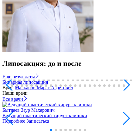
Липосакция: до и после
Еще
результаты
Бинарная липосакция
Б
Врач:
Малкаров Марат Азретович
Наши врачи
Все
врачи
Бытдаев
Заур Махарович
Ведущий пластический хирург клиники
В
Подробнее
Записаться