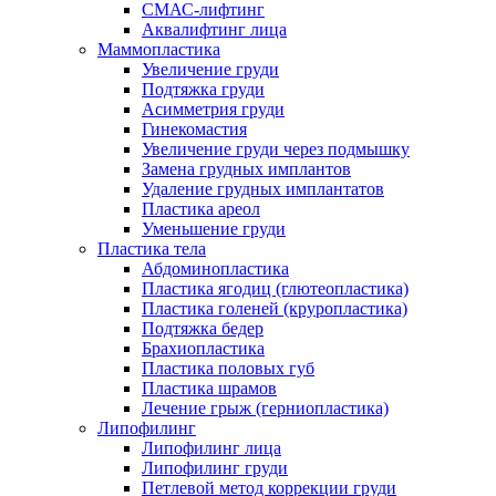
СМАС-лифтинг
Аквалифтинг лица
Маммопластика
Увеличение груди
Подтяжка груди
Асимметрия груди
Гинекомастия
Увеличение груди через подмышку
Замена грудных имплантов
Удаление грудных имплантатов
Пластика ареол
Уменьшение груди
Пластика тела
Абдоминопластика
Пластика ягодиц (глютеопластика)
Пластика голеней (круропластика)
Подтяжка бедер
Брахиопластика
Пластика половых губ
Пластика шрамов
Лечение грыж (герниопластика)
Липофилинг
Липофилинг лица
Липофилинг груди
Петлевой метод коррекции груди