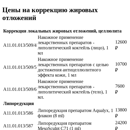
Цены на коррекцию жировых
отложений
Коррекция локальных жировых отложений, целлюлита
Накожное применение
12600
лекарственных препаратов -
А11.01.013/509/4
липолитический коктейль (лицо), 1
₽
мл
Накожное применение
10700
лекарственных препаратов с целью
А11.01.013/509/5
достижения антицеллюлитного
₽
эффекта кожи, 1 мл
Накожное применение
7600
лекарственных препаратов -
А11.01.013/509/6
липолитический коктейль (тело), 1
₽
мл.
Липоредукция
13800
Липоредукция препаратом Aqualyx, 1
A11.01.013/586
флакон (8 ml)
₽
24200
Липоредукция препаратом
A11.01.013/587
MesoSculpt C71 (1 ml)
₽