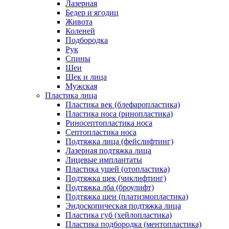
Лазерная
Бедер и ягодиц
Живота
Коленей
Подбородка
Рук
Спины
Шеи
Щек и лица
Мужская
Пластика лица
Пластика век (блефаропластика)
Пластика носа (ринопластика)
Риносептопластика носа
Септопластика носа
Подтяжка лица (фейслифтинг)
Лазерная подтяжка лица
Лицевые имплантаты
Пластика ушей (отопластика)
Подтяжка щек (чиклифтинг)
Подтяжка лба (броулифт)
Подтяжка шеи (платизмопластика)
Эндоскопическая подтяжка лица
Пластика губ (хейлопластика)
Пластика подбородка (ментопластика)