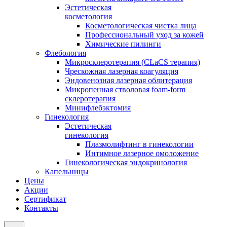
Эстетическая
косметология
Косметологическая чистка лица
Профессиональный уход за кожей
Химические пилинги
Флебология
Микросклеротерапия (CLaCS терапия)
Чрескожная лазерная коагуляция
Эндовенозная лазерная облитерация
Микропенная стволовая foam-form
склеротерапия
Минифлебэктомия
Гинекология
Эстетическая
гинекология
Плазмолифтинг в гинекологии
Интимное лазерное омоложение
Гинекологическая эндокринология
Капельницы
Цены
Акции
Сертификат
Контакты