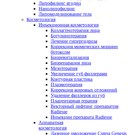
Липофилинг ягодиц
Нанолипофилинг
Липомоделирование тела
Косметология
Инъекционная косметология
Коллагенотерапия лица
Ботулинотерапия
Лечение гипергидроза
Коррекция мимических морщин
ботоксом
Биоревитализация
Биорепарация лица
Мезотерапия
Увеличение губ филлерами
Контурная пластика
Плазмотерапия
Коррекция жировых отложений
Удаление филлеров из губ
Плацентарная терапия
Векторный лифтинг препаратом
Radiesse
Инъекции препарата Radiesse
Аппаратная
косметология
Лазерное омоложение Cutera Genesis