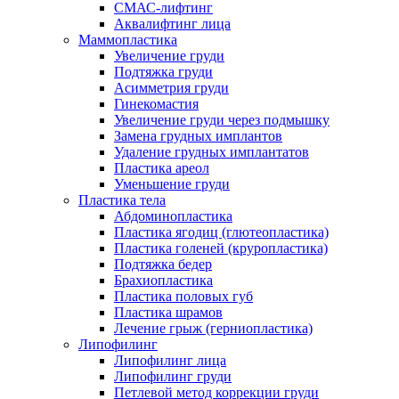
СМАС-лифтинг
Аквалифтинг лица
Маммопластика
Увеличение груди
Подтяжка груди
Асимметрия груди
Гинекомастия
Увеличение груди через подмышку
Замена грудных имплантов
Удаление грудных имплантатов
Пластика ареол
Уменьшение груди
Пластика тела
Абдоминопластика
Пластика ягодиц (глютеопластика)
Пластика голеней (круропластика)
Подтяжка бедер
Брахиопластика
Пластика половых губ
Пластика шрамов
Лечение грыж (герниопластика)
Липофилинг
Липофилинг лица
Липофилинг груди
Петлевой метод коррекции груди