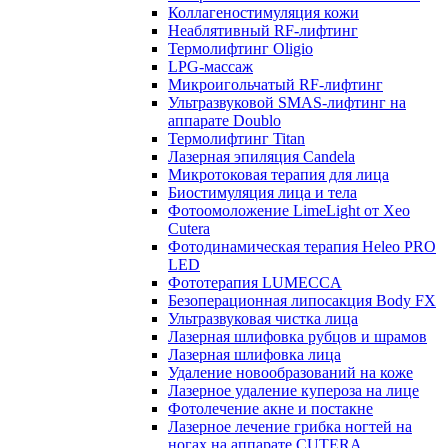
Коллагеностимуляция кожи
Неаблятивный RF-лифтинг
Термолифтинг Oligio
LPG-массаж
Микроигольчатый RF-лифтинг
Ультразвуковой SMAS-лифтинг на
аппарате Doublo
Термолифтинг Titan
Лазерная эпиляция Сandela
Микротоковая терапия для лица
Биостимуляция лица и тела
Фотоомоложение LimeLight от Xeo
Cutera
Фотодинамическая терапия Heleo PRO
LED
Фототерапия LUMECCA
Безоперационная липосакция Body FX
Ультразвуковая чистка лица
Лазерная шлифовка рубцов и шрамов
Лазерная шлифовка лица
Удаление новообразований на коже
Лазерное удаление купероза на лице
Фотолечение акне и постакне
Лазерное лечение грибка ногтей на
ногах на аппарате CUTERA