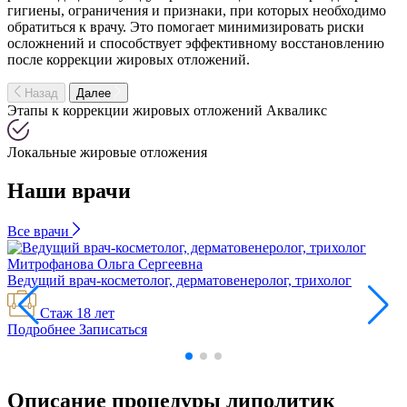
гигиены, ограничения и признаки, при которых необходимо
обратиться к врачу. Это помогает минимизировать риски
осложнений и способствует эффективному восстановлению
после коррекции жировых отложений.
Назад
Далее
Этапы к коррекции жировых отложений Акваликс
Локальные жировые отложения
Наши врачи
Все
врачи
Митрофанова
Ольга Сергеевна
Ведущий врач-косметолог, дерматовенеролог, трихолог
В
Стаж 18 лет
Подробнее
Записаться
Описание процедуры липолитик