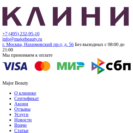
+7 (495) 232-95-10
info@majorbeauty.ru
г. Москва, Нахимовский пр-т, д. 56
Без выходных с 08:00 до
21:00
Мы принимаем к оплате
Major Beauty
О клинике
Сертификат
Акции
Отзывы
Услуги
Новости
Врачи
Статьи