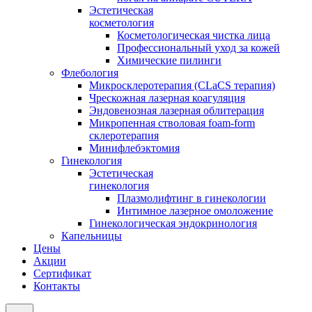
Эстетическая
косметология
Косметологическая чистка лица
Профессиональный уход за кожей
Химические пилинги
Флебология
Микросклеротерапия (CLaCS терапия)
Чрескожная лазерная коагуляция
Эндовенозная лазерная облитерация
Микропенная стволовая foam-form
склеротерапия
Минифлебэктомия
Гинекология
Эстетическая
гинекология
Плазмолифтинг в гинекологии
Интимное лазерное омоложение
Гинекологическая эндокринология
Капельницы
Цены
Акции
Сертификат
Контакты