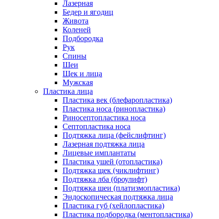
Лазерная
Бедер и ягодиц
Живота
Коленей
Подбородка
Рук
Спины
Шеи
Щек и лица
Мужская
Пластика лица
Пластика век (блефаропластика)
Пластика носа (ринопластика)
Риносептопластика носа
Септопластика носа
Подтяжка лица (фейслифтинг)
Лазерная подтяжка лица
Лицевые имплантаты
Пластика ушей (отопластика)
Подтяжка щек (чиклифтинг)
Подтяжка лба (броулифт)
Подтяжка шеи (платизмопластика)
Эндоскопическая подтяжка лица
Пластика губ (хейлопластика)
Пластика подбородка (ментопластика)