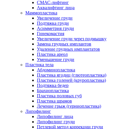
СМАС-лифтинг
Аквалифтинг лица
Маммопластика
Увеличение груди
Подтяжка груди
Асимметрия груди
Гинекомастия
Увеличение груди через подмышку
Замена грудных имплантов
Удаление грудных имплантатов
Пластика ареол
Уменьшение груди
Пластика тела
Абдоминопластика
Пластика ягодиц (глютеопластика)
Пластика голеней (круропластика)
Подтяжка бедер
Брахиопластика
Пластика половых губ
Пластика шрамов
Лечение грыж (герниопластика)
Липофилинг
Липофилинг лица
Липофилинг груди
Петлевой метод коррекции груди