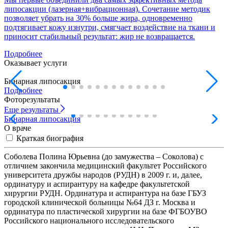
липосакции (лазерная+вибрационная). Сочетание методик
позволяет убрать на 30% больше жира, одновременно
подтягивает кожу изнутри, смягчает воздействие на ткани и
приносит стабильный результат: жир не возвращается.
Подробнее
Оказывает услуги
Бинарная липосакция
Л
Подробнее
Фоторезультаты
Еще
результаты
Бинарная липосакция
Б
О враче
Краткая биография
Соболева Полина Юрьевна (до замужества – Соколова) с
отличием закончила медицинский факультет Российского
университета дружбы народов (РУДН) в 2009 г. и, далее,
ординатуру и аспирантуру на кафедре факультетской
хирургии РУДН. Ординатура и аспирантура на базе ГБУЗ
городской клинической больницы №64 ДЗ г. Москва и
ординатура по пластической хирургии на базе ФГБОУВО
Российского национального исследовательского