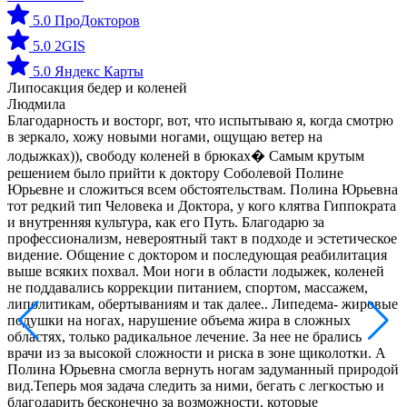
5.0 ПроДокторов
5.0 2GIS
5.0 Яндекс Карты
Липосакция бедер и коленей
Людмила
Благодарность и восторг, вот, что испытываю я, когда смотрю
З
в зеркало, хожу новыми ногами, ощущаю ветер на
к
д
лодыжках)), свободу коленей в брюках� Самым крутым
к
решением было прийти к доктору Соболевой Полине
н
Юрьевне и сложиться всем обстоятельствам. Полина Юрьевна
з
тот редкий тип Человека и Доктора, у кого клятва Гиппократа
п
и внутренняя культура, как его Путь. Благодарю за
д
профессионализм, невероятный такт в подходе и эстетическое
о
видение. Общение с доктором и последующая реабилитация
д
выше всяких похвал. Мои ноги в области лодыжек, коленей
п
не поддавались коррекции питанием, спортом, массажем,
липолитикам, обертываниям и так далее.. Липедема- жировые
подушки на ногах, нарушение объема жира в сложных
областях, только радикальное лечение. За нее не брались
врачи из за высокой сложности и риска в зоне щиколотки. А
Полина Юрьевна смогла вернуть ногам задуманный природой
вид.Теперь моя задача следить за ними, бегать с легкостью и
благодарить бесконечно за возможности, которые