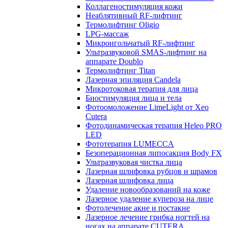
Коллагеностимуляция кожи
Неаблятивный RF-лифтинг
Термолифтинг Oligio
LPG-массаж
Микроигольчатый RF-лифтинг
Ультразвуковой SMAS-лифтинг на
аппарате Doublo
Термолифтинг Titan
Лазерная эпиляция Сandela
Микротоковая терапия для лица
Биостимуляция лица и тела
Фотоомоложение LimeLight от Xeo
Cutera
Фотодинамическая терапия Heleo PRO
LED
Фототерапия LUMECCA
Безоперационная липосакция Body FX
Ультразвуковая чистка лица
Лазерная шлифовка рубцов и шрамов
Лазерная шлифовка лица
Удаление новообразований на коже
Лазерное удаление купероза на лице
Фотолечение акне и постакне
Лазерное лечение грибка ногтей на
ногах на аппарате CUTERA