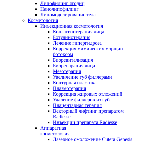
Липофилинг ягодиц
Нанолипофилинг
Липомоделирование тела
Косметология
Инъекционная косметология
Коллагенотерапия лица
Ботулинотерапия
Лечение гипергидроза
Коррекция мимических морщин
ботоксом
Биоревитализация
Биорепарация лица
Мезотерапия
Увеличение губ филлерами
Контурная пластика
Плазмотерапия
Коррекция жировых отложений
Удаление филлеров из губ
Плацентарная терапия
Векторный лифтинг препаратом
Radiesse
Инъекции препарата Radiesse
Аппаратная
косметология
Лазерное омоложение Cutera Genesis