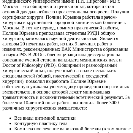
медицинского университета имени Н.И. Пирогова» МЗ г.
Москва – это обширный и ценный опыт, который стал
основой для дальнейшего профессионального роста. Получив
сертификат хирурга, Полина Юрьевна работала врачом-
хирургом в крупнейшей городской клинической больнице г.
Москвы. В тот же период, помимо практической работы,
Полина Юрьевна преподавала студентам РУДН общую
хирургию, занималась научной деятельностью. Является
автором 20 печатных работ, из них 9 научных работ в
изданиях, рекомендованных ВАК Министерства образования
и науки РФ. В 2016 г. блестяще защитила диссертацию на
соискание ученой степени кандидата медицинских наук и
Doctor of Philosophy (PhD). Обширный и разнообразный
хирургический опыт, полученный на стыке нескольких
специальностей (общей, пластической и сосудистой
хирургии), позволил выработать Полине Юрьевне
собственную уникальную методику проведения оперативных
вмешательств, в основе которой лежит минимальная
травматичность и исключительный эстетический результат. За
более чем 10-летний опыт работы выполнила более 3000
различных хирургических вмешательств:
Все виды интимной пластики
Контурную пластику тела
Комплексное лечение варикозной болезни (в том числе с