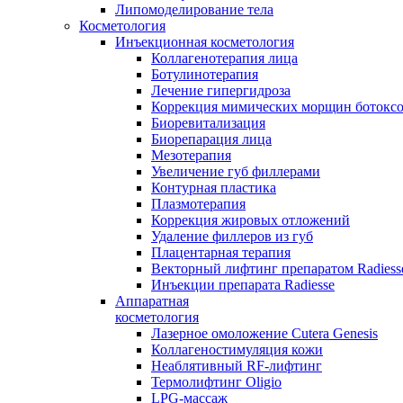
Липомоделирование тела
Косметология
Инъекционная косметология
Коллагенотерапия лица
Ботулинотерапия
Лечение гипергидроза
Коррекция мимических морщин ботокс
Биоревитализация
Биорепарация лица
Мезотерапия
Увеличение губ филлерами
Контурная пластика
Плазмотерапия
Коррекция жировых отложений
Удаление филлеров из губ
Плацентарная терапия
Векторный лифтинг препаратом Radiess
Инъекции препарата Radiesse
Аппаратная
косметология
Лазерное омоложение Cutera Genesis
Коллагеностимуляция кожи
Неаблятивный RF-лифтинг
Термолифтинг Oligio
LPG-массаж