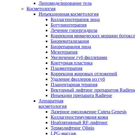
Липомоделирование тела
Косметология
Инъекционная косметология
Коллагенотерапия лица
Ботулинотерапия
Лечение гипергидроза
Коррекция мимических морщин ботокс
Биоревитализация
Биорепарация лица
Мезотерапия
Увеличение губ филлерами
Контурная пластика
Плазмотерапия
Коррекция жировых отложений
Удаление филлеров из губ
Плацентарная терапия
Векторный лифтинг препаратом Radiess
Инъекции препарата Radiesse
Аппаратная
косметология
Лазерное омоложение Cutera Genesis
Коллагеностимуляция кожи
Неаблятивный RF-лифтинг
Термолифтинг Oligio
LPG-массаж