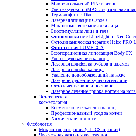
Микроигольчатый RF-лифтинг
Ультразвуковой SMAS-лифтинг на аппар
Термолифтинг Titan
Лазерная эпиляция Сandela
Микротоковая терапия для лица
Биостимуляция лица и тела
Фотоомоложение LimeLight от Xeo Cute
Фотодинамическая терапия Heleo PRO 
Фототерапия LUMECCA
Безоперационная липосакция Body FX
Ультразвуковая чистка лица
Лазерная шлифовка рубцов и шрамов
Лазерная шлифовка лица
Удаление новообразований на коже
Лазерное удаление купероза на лице
Фотолечение акне и постакне
Лазерное лечение грибка ногтей на но
Эстетическая
косметология
Косметологическая чистка лица
Профессиональный уход за кожей
Химические пилинги
Флебология
Микросклеротерапия (CLaCS терапия)
Чрескожная лазерная коагуляция