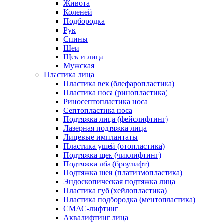
Живота
Коленей
Подбородка
Рук
Спины
Шеи
Щек и лица
Мужская
Пластика лица
Пластика век (блефаропластика)
Пластика носа (ринопластика)
Риносептопластика носа
Септопластика носа
Подтяжка лица (фейслифтинг)
Лазерная подтяжка лица
Лицевые имплантаты
Пластика ушей (отопластика)
Подтяжка щек (чиклифтинг)
Подтяжка лба (броулифт)
Подтяжка шеи (платизмопластика)
Эндоскопическая подтяжка лица
Пластика губ (хейлопластика)
Пластика подбородка (ментопластика)
СМАС-лифтинг
Аквалифтинг лица