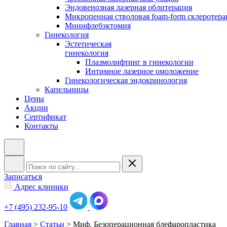
Эндовенозная лазерная облитерация
Микропенная стволовая foam-form склеротера
Минифлебэктомия
Гинекология
Эстетическая
гинекология
Плазмолифтинг в гинекологии
Интимное лазерное омоложение
Гинекологическая эндокринология
Капельницы
Цены
Акции
Сертификат
Контакты
Записаться
Адрес клиники
+7 (495) 232-95-10
Главная
>
Статьи
>
Миф. Безоперационная блефаропластика