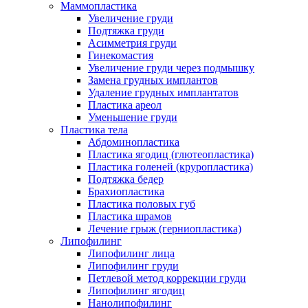
Маммопластика
Увеличение груди
Подтяжка груди
Асимметрия груди
Гинекомастия
Увеличение груди через подмышку
Замена грудных имплантов
Удаление грудных имплантатов
Пластика ареол
Уменьшение груди
Пластика тела
Абдоминопластика
Пластика ягодиц (глютеопластика)
Пластика голеней (круропластика)
Подтяжка бедер
Брахиопластика
Пластика половых губ
Пластика шрамов
Лечение грыж (герниопластика)
Липофилинг
Липофилинг лица
Липофилинг груди
Петлевой метод коррекции груди
Липофилинг ягодиц
Нанолипофилинг