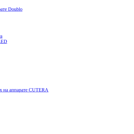
ате Doublo
ra
LED
гах на аппарате CUTERA