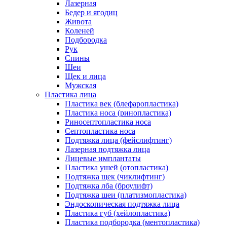
Лазерная
Бедер и ягодиц
Живота
Коленей
Подбородка
Рук
Спины
Шеи
Щек и лица
Мужская
Пластика лица
Пластика век (блефаропластика)
Пластика носа (ринопластика)
Риносептопластика носа
Септопластика носа
Подтяжка лица (фейслифтинг)
Лазерная подтяжка лица
Лицевые имплантаты
Пластика ушей (отопластика)
Подтяжка щек (чиклифтинг)
Подтяжка лба (броулифт)
Подтяжка шеи (платизмопластика)
Эндоскопическая подтяжка лица
Пластика губ (хейлопластика)
Пластика подбородка (ментопластика)