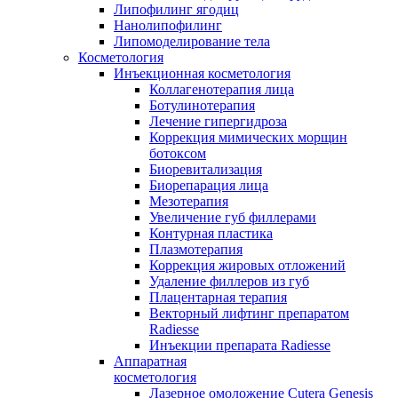
Липофилинг ягодиц
Нанолипофилинг
Липомоделирование тела
Косметология
Инъекционная косметология
Коллагенотерапия лица
Ботулинотерапия
Лечение гипергидроза
Коррекция мимических морщин
ботоксом
Биоревитализация
Биорепарация лица
Мезотерапия
Увеличение губ филлерами
Контурная пластика
Плазмотерапия
Коррекция жировых отложений
Удаление филлеров из губ
Плацентарная терапия
Векторный лифтинг препаратом
Radiesse
Инъекции препарата Radiesse
Аппаратная
косметология
Лазерное омоложение Cutera Genesis