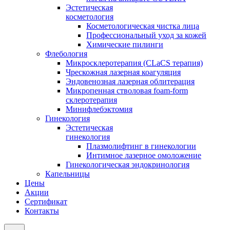
Эстетическая
косметология
Косметологическая чистка лица
Профессиональный уход за кожей
Химические пилинги
Флебология
Микросклеротерапия (CLaCS терапия)
Чрескожная лазерная коагуляция
Эндовенозная лазерная облитерация
Микропенная стволовая foam-form
склеротерапия
Минифлебэктомия
Гинекология
Эстетическая
гинекология
Плазмолифтинг в гинекологии
Интимное лазерное омоложение
Гинекологическая эндокринология
Капельницы
Цены
Акции
Сертификат
Контакты