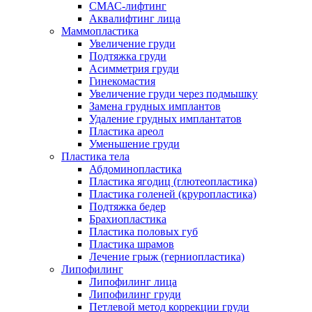
СМАС-лифтинг
Аквалифтинг лица
Маммопластика
Увеличение груди
Подтяжка груди
Асимметрия груди
Гинекомастия
Увеличение груди через подмышку
Замена грудных имплантов
Удаление грудных имплантатов
Пластика ареол
Уменьшение груди
Пластика тела
Абдоминопластика
Пластика ягодиц (глютеопластика)
Пластика голеней (круропластика)
Подтяжка бедер
Брахиопластика
Пластика половых губ
Пластика шрамов
Лечение грыж (герниопластика)
Липофилинг
Липофилинг лица
Липофилинг груди
Петлевой метод коррекции груди