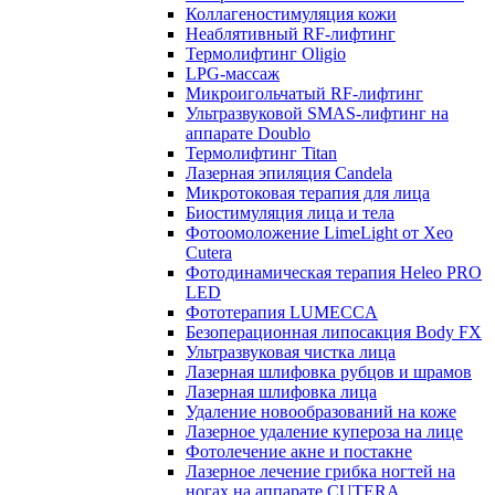
Коллагеностимуляция кожи
Неаблятивный RF-лифтинг
Термолифтинг Oligio
LPG-массаж
Микроигольчатый RF-лифтинг
Ультразвуковой SMAS-лифтинг на
аппарате Doublo
Термолифтинг Titan
Лазерная эпиляция Сandela
Микротоковая терапия для лица
Биостимуляция лица и тела
Фотоомоложение LimeLight от Xeo
Cutera
Фотодинамическая терапия Heleo PRO
LED
Фототерапия LUMECCA
Безоперационная липосакция Body FX
Ультразвуковая чистка лица
Лазерная шлифовка рубцов и шрамов
Лазерная шлифовка лица
Удаление новообразований на коже
Лазерное удаление купероза на лице
Фотолечение акне и постакне
Лазерное лечение грибка ногтей на
ногах на аппарате CUTERA