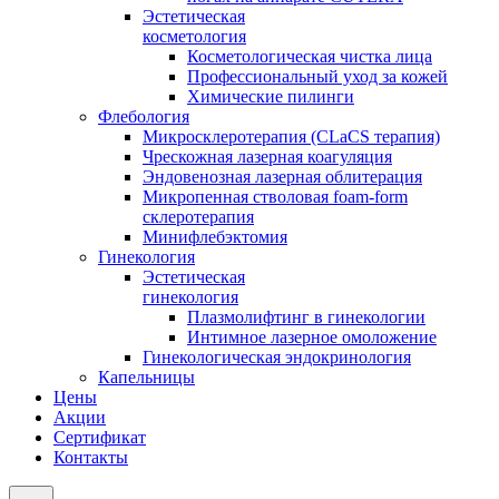
Эстетическая
косметология
Косметологическая чистка лица
Профессиональный уход за кожей
Химические пилинги
Флебология
Микросклеротерапия (CLaCS терапия)
Чрескожная лазерная коагуляция
Эндовенозная лазерная облитерация
Микропенная стволовая foam-form
склеротерапия
Минифлебэктомия
Гинекология
Эстетическая
гинекология
Плазмолифтинг в гинекологии
Интимное лазерное омоложение
Гинекологическая эндокринология
Капельницы
Цены
Акции
Сертификат
Контакты