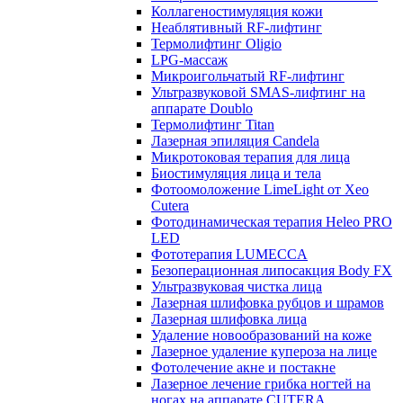
Коллагеностимуляция кожи
Неаблятивный RF-лифтинг
Термолифтинг Oligio
LPG-массаж
Микроигольчатый RF-лифтинг
Ультразвуковой SMAS-лифтинг на
аппарате Doublo
Термолифтинг Titan
Лазерная эпиляция Сandela
Микротоковая терапия для лица
Биостимуляция лица и тела
Фотоомоложение LimeLight от Xeo
Cutera
Фотодинамическая терапия Heleo PRO
LED
Фототерапия LUMECCA
Безоперационная липосакция Body FX
Ультразвуковая чистка лица
Лазерная шлифовка рубцов и шрамов
Лазерная шлифовка лица
Удаление новообразований на коже
Лазерное удаление купероза на лице
Фотолечение акне и постакне
Лазерное лечение грибка ногтей на
ногах на аппарате CUTERA