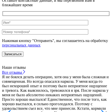
Оставьте контактные данные, и мы перезвоним Вам в
ближайшее время
Нажимая кнопку "Отправить", вы соглашаетесь на обработку
персональных данных
Наши отзывы
Все
отзывы
Я не боялся делать операцию, хотя она у меня была сложная и
П
совмещенная. Но всегда опасался наркоза. У меня когда-то
О
был нехороший опыт и поэтому было неприятное ощущение
м
и тревога. Как выяснилось, тревожился я зря. После наркоза у
г
меня не было абсолютно никаких неприятных ощущений.
с
Просто хорошо выспался! Единственное, что после того, как
ч
хорошо выспался, я сильно проголодался. Поэтому с
в
удовольствием съел все, что мне принесли. Кстати, кормили