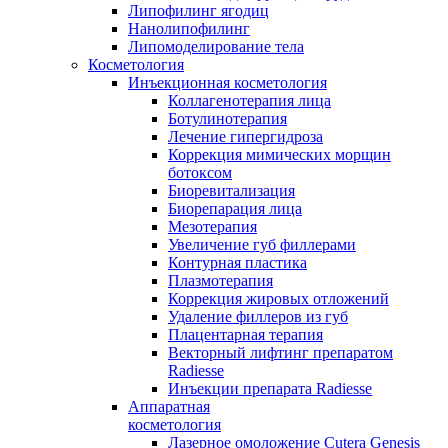
Липофилинг ягодиц
Нанолипофилинг
Липомоделирование тела
Косметология
Инъекционная косметология
Коллагенотерапия лица
Ботулинотерапия
Лечение гипергидроза
Коррекция мимических морщин
ботоксом
Биоревитализация
Биорепарация лица
Мезотерапия
Увеличение губ филлерами
Контурная пластика
Плазмотерапия
Коррекция жировых отложений
Удаление филлеров из губ
Плацентарная терапия
Векторный лифтинг препаратом
Radiesse
Инъекции препарата Radiesse
Аппаратная
косметология
Лазерное омоложение Cutera Genesis