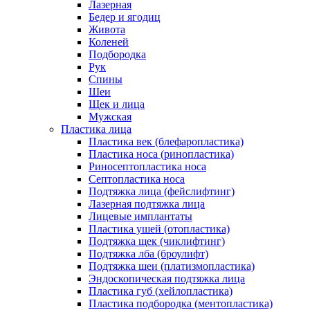
Лазерная
Бедер и ягодиц
Живота
Коленей
Подбородка
Рук
Спины
Шеи
Щек и лица
Мужская
Пластика лица
Пластика век (блефаропластика)
Пластика носа (ринопластика)
Риносептопластика носа
Септопластика носа
Подтяжка лица (фейслифтинг)
Лазерная подтяжка лица
Лицевые имплантаты
Пластика ушей (отопластика)
Подтяжка щек (чиклифтинг)
Подтяжка лба (броулифт)
Подтяжка шеи (платизмопластика)
Эндоскопическая подтяжка лица
Пластика губ (хейлопластика)
Пластика подбородка (ментопластика)