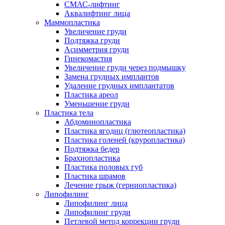
СМАС-лифтинг
Аквалифтинг лица
Маммопластика
Увеличение груди
Подтяжка груди
Асимметрия груди
Гинекомастия
Увеличение груди через подмышку
Замена грудных имплантов
Удаление грудных имплантатов
Пластика ареол
Уменьшение груди
Пластика тела
Абдоминопластика
Пластика ягодиц (глютеопластика)
Пластика голеней (круропластика)
Подтяжка бедер
Брахиопластика
Пластика половых губ
Пластика шрамов
Лечение грыж (герниопластика)
Липофилинг
Липофилинг лица
Липофилинг груди
Петлевой метод коррекции груди