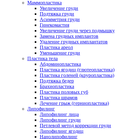
Маммопластика
Увеличение груди
Подтяжка груди
Асимметрия груди
Гинекомастия
Увеличение груди через подмышку
Замена грудных имплантов
Удаление грудных имплантатов
Пластика ареол
Уменьшение груди
Пластика тела
Абдоминопластика
Пластика ягодиц (глютеопластика)
Пластика голеней (круропластика)
Подтяжка бедер
Брахиопластика
Пластика половых губ
Пластика шрамов
Лечение грыж (герниопластика)
Липофилинг
Липофилинг лица
Липофилинг груди
Петлевой метод коррекции груди
Липофилинг ягодиц
Нанолипофилинг