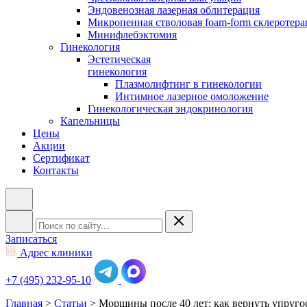
Эндовенозная лазерная облитерация
Микропенная стволовая foam-form склеротера
Минифлебэктомия
Гинекология
Эстетическая
гинекология
Плазмолифтинг в гинекологии
Интимное лазерное омоложение
Гинекологическая эндокринология
Капельницы
Цены
Акции
Сертификат
Контакты
Записаться
Адрес клиники
+7 (495) 232-95-10
Главная
>
Статьи
>
Морщины после 40 лет: как вернуть упруго