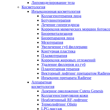
Липомоделирование тела
Косметология
Инъекционная косметология
Коллагенотерапия лица
Ботулинотерапия
Лечение гипергидроза
Коррекция мимических морщин ботокс
Биоревитализация
Биорепарация лица
Мезотерапия
Увеличение губ филлерами
Контурная пластика
Плазмотерапия
Коррекция жировых отложений
Удаление филлеров из губ
Плацентарная терапия
Векторный лифтинг препаратом Radiess
Инъекции препарата Radiesse
Аппаратная
косметология
Лазерное омоложение Cutera Genesis
Коллагеностимуляция кожи
Неаблятивный RF-лифтинг
Термолифтинг Oligio
LPG-массаж