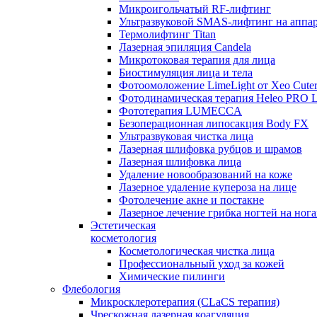
Микроигольчатый RF-лифтинг
Ультразвуковой SMAS-лифтинг на аппар
Термолифтинг Titan
Лазерная эпиляция Сandela
Микротоковая терапия для лица
Биостимуляция лица и тела
Фотоомоложение LimeLight от Xeo Cute
Фотодинамическая терапия Heleo PRO 
Фототерапия LUMECCA
Безоперационная липосакция Body FX
Ультразвуковая чистка лица
Лазерная шлифовка рубцов и шрамов
Лазерная шлифовка лица
Удаление новообразований на коже
Лазерное удаление купероза на лице
Фотолечение акне и постакне
Лазерное лечение грибка ногтей на но
Эстетическая
косметология
Косметологическая чистка лица
Профессиональный уход за кожей
Химические пилинги
Флебология
Микросклеротерапия (CLaCS терапия)
Чрескожная лазерная коагуляция