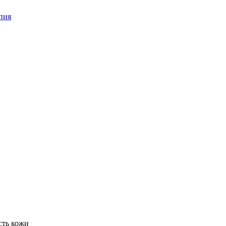
пия
сть кожи