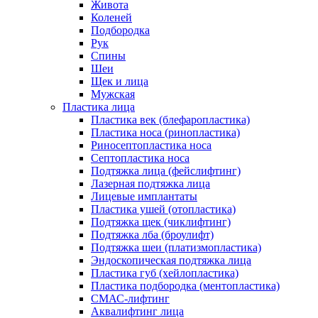
Живота
Коленей
Подбородка
Рук
Спины
Шеи
Щек и лица
Мужская
Пластика лица
Пластика век (блефаропластика)
Пластика носа (ринопластика)
Риносептопластика носа
Септопластика носа
Подтяжка лица (фейслифтинг)
Лазерная подтяжка лица
Лицевые имплантаты
Пластика ушей (отопластика)
Подтяжка щек (чиклифтинг)
Подтяжка лба (броулифт)
Подтяжка шеи (платизмопластика)
Эндоскопическая подтяжка лица
Пластика губ (хейлопластика)
Пластика подбородка (ментопластика)
СМАС-лифтинг
Аквалифтинг лица