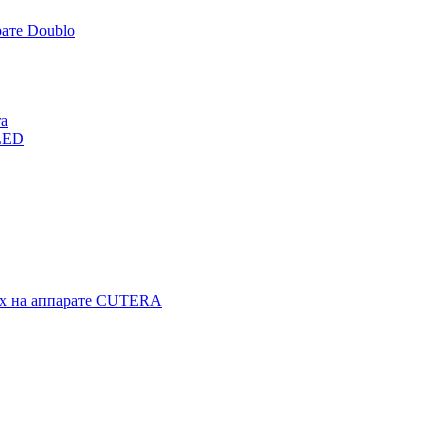
ате Doublo
ra
LED
гах на аппарате CUTERA