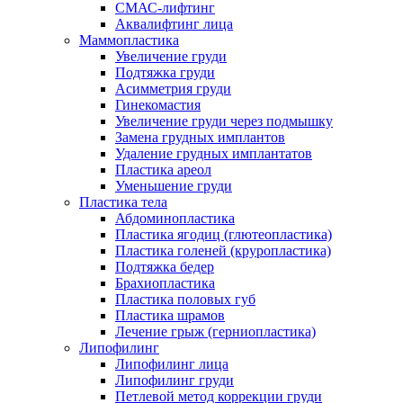
СМАС-лифтинг
Аквалифтинг лица
Маммопластика
Увеличение груди
Подтяжка груди
Асимметрия груди
Гинекомастия
Увеличение груди через подмышку
Замена грудных имплантов
Удаление грудных имплантатов
Пластика ареол
Уменьшение груди
Пластика тела
Абдоминопластика
Пластика ягодиц (глютеопластика)
Пластика голеней (круропластика)
Подтяжка бедер
Брахиопластика
Пластика половых губ
Пластика шрамов
Лечение грыж (герниопластика)
Липофилинг
Липофилинг лица
Липофилинг груди
Петлевой метод коррекции груди