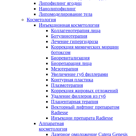
Липофилинг ягодиц
Нанолипофилинг
Липомоделирование тела
Косметология
Инъекционная косметология
Коллагенотерапия лица
Ботулинотерапия
Лечение гипергидроза
Коррекция мимических морщин
ботоксом
Биоревитализация
Биорепарация лица
Мезотерапия
Увеличение губ филлерами
Контурная пластика
Плазмотерапия
Коррекция жировых отложений
Удаление филлеров из губ
Плацентарная терапия
Векторный лифтинг препаратом
Radiesse
Инъекции препарата Radiesse
Аппаратная
косметология
Лазерное омоложение Cutera Genesis