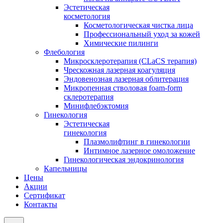
Эстетическая
косметология
Косметологическая чистка лица
Профессиональный уход за кожей
Химические пилинги
Флебология
Микросклеротерапия (CLaCS терапия)
Чрескожная лазерная коагуляция
Эндовенозная лазерная облитерация
Микропенная стволовая foam-form
склеротерапия
Минифлебэктомия
Гинекология
Эстетическая
гинекология
Плазмолифтинг в гинекологии
Интимное лазерное омоложение
Гинекологическая эндокринология
Капельницы
Цены
Акции
Сертификат
Контакты