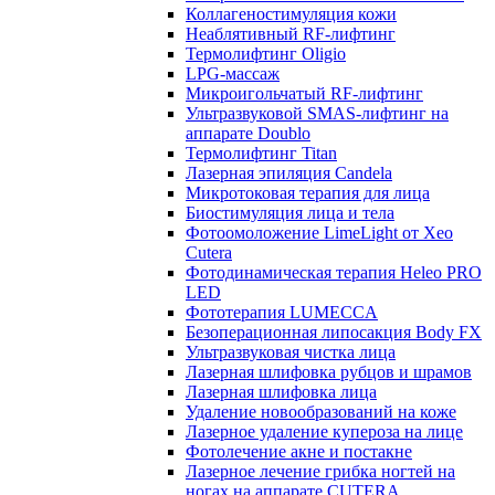
Коллагеностимуляция кожи
Неаблятивный RF-лифтинг
Термолифтинг Oligio
LPG-массаж
Микроигольчатый RF-лифтинг
Ультразвуковой SMAS-лифтинг на
аппарате Doublo
Термолифтинг Titan
Лазерная эпиляция Сandela
Микротоковая терапия для лица
Биостимуляция лица и тела
Фотоомоложение LimeLight от Xeo
Cutera
Фотодинамическая терапия Heleo PRO
LED
Фототерапия LUMECCA
Безоперационная липосакция Body FX
Ультразвуковая чистка лица
Лазерная шлифовка рубцов и шрамов
Лазерная шлифовка лица
Удаление новообразований на коже
Лазерное удаление купероза на лице
Фотолечение акне и постакне
Лазерное лечение грибка ногтей на
ногах на аппарате CUTERA