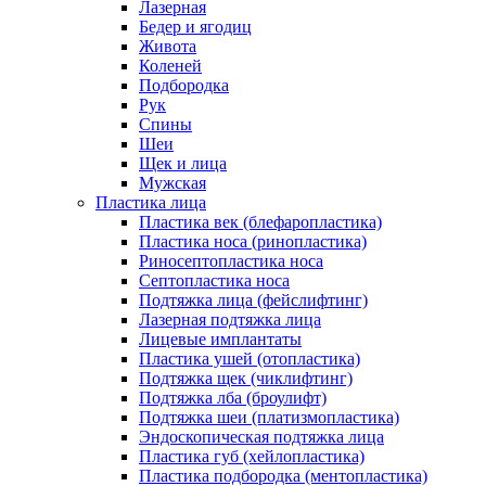
Лазерная
Бедер и ягодиц
Живота
Коленей
Подбородка
Рук
Спины
Шеи
Щек и лица
Мужская
Пластика лица
Пластика век (блефаропластика)
Пластика носа (ринопластика)
Риносептопластика носа
Септопластика носа
Подтяжка лица (фейслифтинг)
Лазерная подтяжка лица
Лицевые имплантаты
Пластика ушей (отопластика)
Подтяжка щек (чиклифтинг)
Подтяжка лба (броулифт)
Подтяжка шеи (платизмопластика)
Эндоскопическая подтяжка лица
Пластика губ (хейлопластика)
Пластика подбородка (ментопластика)