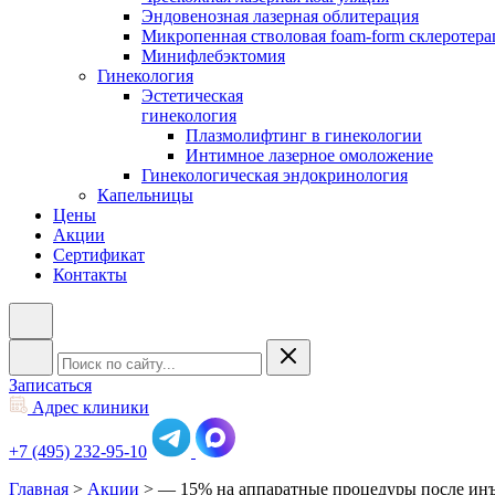
Эндовенозная лазерная облитерация
Микропенная стволовая foam-form склеротера
Минифлебэктомия
Гинекология
Эстетическая
гинекология
Плазмолифтинг в гинекологии
Интимное лазерное омоложение
Гинекологическая эндокринология
Капельницы
Цены
Акции
Сертификат
Контакты
Записаться
Адрес клиники
+7 (495) 232-95-10
Главная
>
Акции
>
— 15% на аппаратные процедуры после ин