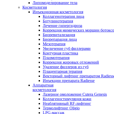
Липомоделирование тела
Косметология
Инъекционная косметология
Коллагенотерапия лица
Ботулинотерапия
Лечение гипергидроза
Коррекция мимических морщин ботокс
Биоревитализация
Биорепарация лица
Мезотерапия
Увеличение губ филлерами
Контурная пластика
Плазмотерапия
Коррекция жировых отложений
Удаление филлеров из губ
Плацентарная терапия
Векторный лифтинг препаратом Radiess
Инъекции препарата Radiesse
Аппаратная
косметология
Лазерное омоложение Cutera Genesis
Коллагеностимуляция кожи
Неаблятивный RF-лифтинг
Термолифтинг Oligio
LPG-массаж