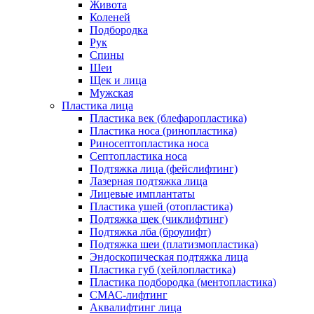
Живота
Коленей
Подбородка
Рук
Спины
Шеи
Щек и лица
Мужская
Пластика лица
Пластика век (блефаропластика)
Пластика носа (ринопластика)
Риносептопластика носа
Септопластика носа
Подтяжка лица (фейслифтинг)
Лазерная подтяжка лица
Лицевые имплантаты
Пластика ушей (отопластика)
Подтяжка щек (чиклифтинг)
Подтяжка лба (броулифт)
Подтяжка шеи (платизмопластика)
Эндоскопическая подтяжка лица
Пластика губ (хейлопластика)
Пластика подбородка (ментопластика)
СМАС-лифтинг
Аквалифтинг лица