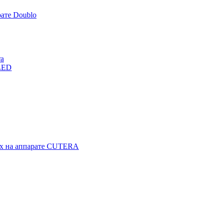
ате Doublo
ra
LED
гах на аппарате CUTERA