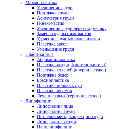
Маммопластика
Увеличение груди
Подтяжка груди
Асимметрия груди
Гинекомастия
Увеличение груди через подмышку
Замена грудных имплантов
Удаление грудных имплантатов
Пластика ареол
Уменьшение груди
Пластика тела
Абдоминопластика
Пластика ягодиц (глютеопластика)
Пластика голеней (круропластика)
Подтяжка бедер
Брахиопластика
Пластика половых губ
Пластика шрамов
Лечение грыж (герниопластика)
Липофилинг
Липофилинг лица
Липофилинг груди
Петлевой метод коррекции груди
Липофилинг ягодиц
Нанолипофилинг