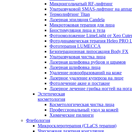
Микроигольчатый RF-лифтинг
Ультразвуковой SMAS-лифтинг на аппар
Термолифтинг Titan
Лазерная эпиляция Сandela
Микротоковая терапия для лица
Биостимуляция лица и тела
Фотоомоложение LimeLight от Xeo Cute
Фотодинамическая терапия Heleo PRO 
Фототерапия LUMECCA
Безоперационная липосакция Body FX
Ультразвуковая чистка лица
Лазерная шлифовка рубцов и шрамов
Лазерная шлифовка лица
Удаление новообразований на коже
Лазерное удаление купероза на лице
Фотолечение акне и постакне
Лазерное лечение грибка ногтей на но
Эстетическая
косметология
Косметологическая чистка лица
Профессиональный уход за кожей
Химические пилинги
Флебология
Микросклеротерапия (CLaCS терапия)
Чрескожная лазерная коагуляция