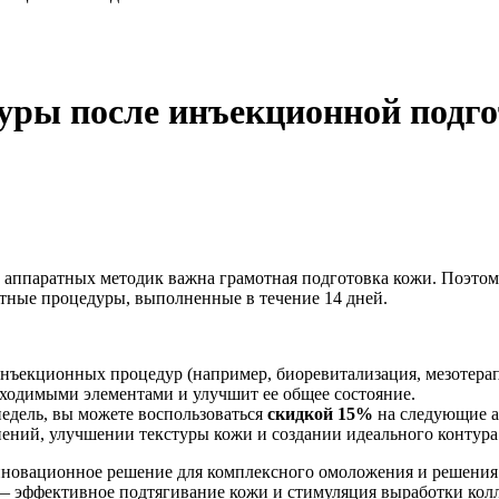
уры после инъекционной подг
 аппаратных методик важна грамотная подготовка кожи. Поэтом
ные процедуры, выполненные в течение 14 дней.
нъекционных процедур (например, биоревитализация, мезотерап
бходимыми элементами и улучшит ее общее состояние.
недель, вы можете воспользоваться
скидкой 15%
на следующие а
ений, улучшении текстуры кожи и создании идеального контура
овационное решение для комплексного омоложения и решения ш
 эффективное подтягивание кожи и стимуляция выработки колла